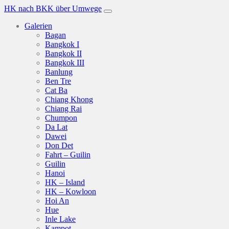
HK nach BKK über Umwege
Galerien
Bagan
Bangkok I
Bangkok II
Bangkok III
Banlung
Ben Tre
Cat Ba
Chiang Khong
Chiang Rai
Chumpon
Da Lat
Dawei
Don Det
Fahrt – Guilin
Guilin
Hanoi
HK – Island
HK – Kowloon
Hoi An
Hue
Inle Lake
Kampot