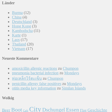
Länder
Burma
(12)
China
(4)
Deutschland
(3)
Hong Kong
(3)
Kambodscha
(11)
Karte
(1)
Laos
(17)
Thailand
(20)
Vietnam
(17)
Neueste Kommentare
amoxicillin allergic reactions
zu
Chumpon
pneumonia bacterial infection
zu
Mondays
ท่อเหล็กไร้ตะเข็บ
zu
Chumpon
penicillin allergy false positives
zu
Mondays
otitis media key information
zu
Similan Islands
Wolkig
City
Essen
Boot
Dschungel
Beer
Geschichte
Flug
Café