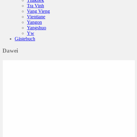
Thakhek
Tra Vinh
Vang Vieng
Vientiane
Yangon
Yangshuo
Yw
Gästebuch
Dawei