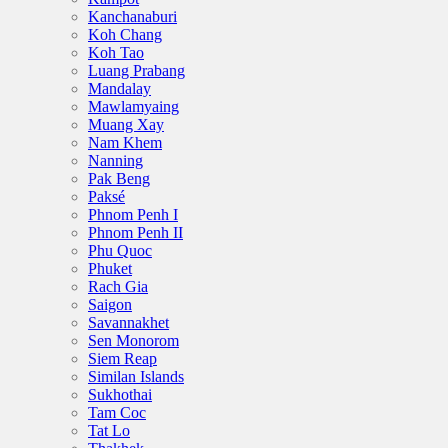
Kanchanaburi
Koh Chang
Koh Tao
Luang Prabang
Mandalay
Mawlamyaing
Muang Xay
Nam Khem
Nanning
Pak Beng
Paksé
Phnom Penh I
Phnom Penh II
Phu Quoc
Phuket
Rach Gia
Saigon
Savannakhet
Sen Monorom
Siem Reap
Similan Islands
Sukhothai
Tam Coc
Tat Lo