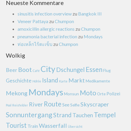
Neueste Kommentare
sinusitis infection overview
zu
Bangkok III
Veneer Pattaya
zu
Chumpon
amoxicillin allergic reactions
zu
Chumpon
pneumonia bacterial infection
zu
Mondays
ท่อเหล็กไร้ตะเข็บ
zu
Chumpon
Wolkig
City
Essen
Boot
Dschungel
Beer
Flug
Café
Island
Markt
Geschichte
Medikamente
Höhle
Karte
Mondays
Moto
Mekong
Polizei
Monsun
Orte
Route
River
Skyscraper
See
Selfie
Pool
Reisfelder
Sonnuntergang
Tempel
Strand
Tauchen
Tourist
Wasserfall
Train
Übersicht