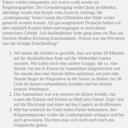
Fahrer wieder entspannter, wir waren wohl wieder im
Regierungsgebiet. Der Grenzübergang verlief dann problemlos,
allerdings wurde eine Kopie vom Ausweis verlangt, die
„kostengünstig“ beim Cousin des Offiziellen eine Hütte weiter
gemacht werden konnte. Als gut ausgerüstete Deutsche hatten wir
aber natürlich Kopien dabei und entgingen so auch dieser
versteckten Gebühr. Auf thailändischer Seite ging dann ein Bus auf
frischen Straßen Richtung Kanchanaburi. Warum war das Privattaxi
nun die richtige Entscheidung?
Wir hatten die Abfahrt so gewählt, dass wir keine 20 Minuten
auf der thailändischen Seite auf die Weiterfahrt warten
mussten. Wir trafen noch eine andere Gruppe, die ca. eine
Stunde vor uns in Dawei im Sammeltaxi aufgebrochen war.
Sie musste also eine Stunde früher aufstehen, um jetzt eine
Stunde länger im Nirgendwo in der Sonne zu brüten, bei 38
Grad im (kaum vorhandenen) Schatten und bei absolut
keinem Windhauch.
Das Sammeltaxi war wie unseres ein kleiner Kombi, nur
waren die Damen und Herren zu fünft plus Fahrer. Ergo: drei
auf die Rückbank und einer auf das Gepäck im Kofferraum.
Miri hat während der Fahrt hohes Fieber bekommen, ihre
Körpertemperatur wollte die Lufttemperatur schlagen und hat
auch gewonnen. Da muss man sich nicht auch noch das
Gequetsche geben.