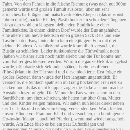
Fahrt. Von dem Fahren in die falsche Richtung (was nach gut 300m
gemerkt wurde und großen Tumult auslöste), über ein sehr
ärmliches, barfüßiges und matschverklebtes Ehepaar (das umsonst
fahren durfte), nackte Kinder, Plastikhocker im schmalen Gängchen
bis zu den wohl am längsten bleibenden Eindrücken: einer
Familienkrise. In einem kleinen Dorf wurde der Bus angehalten,
eine ältere Frau hievte hektisch einen großen Sack Reis und eine
Tasche in den Bus, hintendrein kam eine jüngere Frau mit drei
kleinen Kindern. Anschließend wurde krampfhaft versucht, die
Bustür zu schließen. Leider funktionierte die Türhydraulik noch
(haben wir bisher auch noch nicht erlebt) und die Tür konnte nur
vom Fahrer geschlossen werden. Warum die ganze Hektik ausgelöst
wurde, offenbarte sich Sekunden später, als ein besoffener
(Ehe-?)Mann in der Tür stand und diese blockierte. Erst folgte ein
großes Gezeter, dann wurde der Herr langsam ungemütlich. Er
versuchte, die (einfach apathisch im Gang hockende) Frau erst zu
packen und als das nicht klappte, zog er die Jacke aus und machte
Anstalten loszuprügeln. Die Männer im Bus waren schon in den
Startlöchern, um einzuschreiten, sie hätten nur über Oma, Mutter
und drei Kinder steigen müssen. Wir saßen nun leider direkt neben
der Tür links und rechts vom Gang, verstanden kein Wort, hielten
unsere Hände vor Frau und Kind und versuchten, ein beruhigendes
Ho-ho-ho (klappt ja auch bei Pferden), wenn mal wieder ausgeholt
wurde. Am Ende blieb es bei ein paar Luftschlägen und
angespannten Minuten. So plötzlich wie der Typ eingestiegen war,