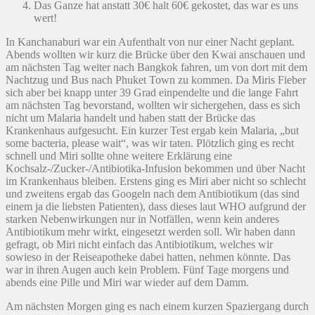
Das Ganze hat anstatt 30€ halt 60€ gekostet, das war es uns
wert!
In Kanchanaburi war ein Aufenthalt von nur einer Nacht geplant.
Abends wollten wir kurz die Brücke über den Kwai anschauen und
am nächsten Tag weiter nach Bangkok fahren, um von dort mit dem
Nachtzug und Bus nach Phuket Town zu kommen. Da Miris Fieber
sich aber bei knapp unter 39 Grad einpendelte und die lange Fahrt
am nächsten Tag bevorstand, wollten wir sichergehen, dass es sich
nicht um Malaria handelt und haben statt der Brücke das
Krankenhaus aufgesucht. Ein kurzer Test ergab kein Malaria, „but
some bacteria, please wait“, was wir taten. Plötzlich ging es recht
schnell und Miri sollte ohne weitere Erklärung eine
Kochsalz-/Zucker-/Antibiotika-Infusion bekommen und über Nacht
im Krankenhaus bleiben. Erstens ging es Miri aber nicht so schlecht
und zweitens ergab das Googeln nach dem Antibiotikum (das sind
einem ja die liebsten Patienten), dass dieses laut WHO aufgrund der
starken Nebenwirkungen nur in Notfällen, wenn kein anderes
Antibiotikum mehr wirkt, eingesetzt werden soll. Wir haben dann
gefragt, ob Miri nicht einfach das Antibiotikum, welches wir
sowieso in der Reiseapotheke dabei hatten, nehmen könnte. Das
war in ihren Augen auch kein Problem. Fünf Tage morgens und
abends eine Pille und Miri war wieder auf dem Damm.
Am nächsten Morgen ging es nach einem kurzen Spaziergang durch