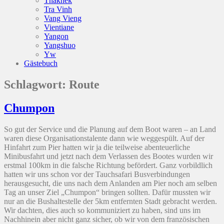
Thakhek
Tra Vinh
Vang Vieng
Vientiane
Yangon
Yangshuo
Yw
Gästebuch
Schlagwort:
Route
Chumpon
So gut der Service und die Planung auf dem Boot waren – an Land
waren diese Organisationstalente dann wie weggespült. Auf der
Hinfahrt zum Pier hatten wir ja die teilweise abenteuerliche
Minibusfahrt und jetzt nach dem Verlassen des Bootes wurden wir
erstmal 100km in die falsche Richtung befördert. Ganz vorbildlich
hatten wir uns schon vor der Tauchsafari Busverbindungen
herausgesucht, die uns nach dem Anlanden am Pier noch am selben
Tag an unser Ziel „Chumpon“ bringen sollten. Dafür mussten wir
nur an die Bushaltestelle der 5km entfernten Stadt gebracht werden.
Wir dachten, dies auch so kommuniziert zu haben, sind uns im
Nachhinein aber nicht ganz sicher, ob wir von dem französischen