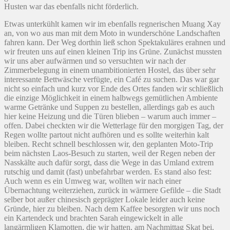
Husten war das ebenfalls nicht förderlich.
Etwas unterkühlt kamen wir im ebenfalls regnerischen Muang Xay
an, von wo aus man mit dem Moto in wunderschöne Landschaften
fahren kann. Der Weg dorthin ließ schon Spektakuläres erahnen und
wir freuten uns auf einen kleinen Trip ins Grüne. Zunächst mussten
wir uns aber aufwärmen und so versuchten wir nach der
Zimmerbelegung in einem unambitionierten Hostel, das über sehr
interessante Bettwäsche verfügte, ein Café zu suchen. Das war gar
nicht so einfach und kurz vor Ende des Ortes fanden wir schließlich
die einzige Möglichkeit in einem halbwegs gemütlichen Ambiente
warme Getränke und Suppen zu bestellen, allerdings gab es auch
hier keine Heizung und die Türen blieben – warum auch immer –
offen. Dabei checkten wir die Wetterlage für den morgigen Tag, der
Regen wollte partout nicht aufhören und es sollte weiterhin kalt
bleiben. Recht schnell beschlossen wir, den geplanten Moto-Trip
beim nächsten Laos-Besuch zu starten, weil der Regen neben der
Nasskälte auch dafür sorgt, dass die Wege in das Umland extrem
rutschig und damit (fast) unbefahrbar werden. Es stand also fest:
Auch wenn es ein Umweg war, wollten wir nach einer
Übernachtung weiterziehen, zurück in wärmere Gefilde – die Stadt
selber bot außer chinesisch geprägter Lokale leider auch keine
Gründe, hier zu bleiben. Nach dem Kaffee besorgten wir uns noch
ein Kartendeck und brachten Sarah eingewickelt in alle
langärmligen Klamotten, die wir hatten, am Nachmittag Skat bei.