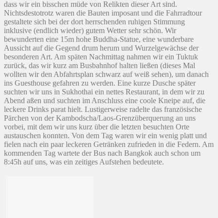
dass wir ein bisschen müde von Relikten dieser Art sind.
Nichtsdestotrotz waren die Bauten imposant und die Fahrradtour
gestaltete sich bei der dort herrschenden ruhigen Stimmung
inklusive (endlich wieder) gutem Wetter sehr schön. Wir
bewunderten eine 15m hohe Buddha-Statue, eine wunderbare
Aussicht auf die Gegend drum herum und Wurzelgewächse der
besonderen Art. Am späten Nachmittag nahmen wir ein Tuktuk
zurück, das wir kurz am Busbahnhof halten ließen (dieses Mal
wollten wir den Abfahrtsplan schwarz auf weiß sehen), um danach
ins Guesthouse gefahren zu werden. Eine kurze Dusche später
suchten wir uns in Sukhothai ein nettes Restaurant, in dem wir zu
Abend aßen und suchten im Anschluss eine coole Kneipe auf, die
leckere Drinks parat hielt. Lustigerweise radelte das französische
Pärchen von der Kambodscha/Laos-Grenzüberquerung an uns
vorbei, mit dem wir uns kurz über die letzten besuchten Orte
austauschen konnten. Von dem Tag waren wir ein wenig platt und
fielen nach ein paar leckeren Getränken zufrieden in die Federn. Am
kommenden Tag wartete der Bus nach Bangkok auch schon um
8:45h auf uns, was ein zeitiges Aufstehen bedeutete.