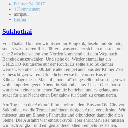
Februar 24, 2017
4 Kommentare
miripaul
Burma
Sukhothai
Von Thailand kennen wir bisher nur Bangkok, Inseln und Strände,
sodass wir unseren Reiseführer etwas genauer sichten mussten, um
eine Zwischenstation von Norden kommend auf dem Weg nach
Bangkok auszuwählen. Und siehe da: Wieder einmal lag ein
UNESCO-Kulturerbe auf der Route. Es sollte also Sukhothai
werden, wo über 1.000 Jahre alte Tempel auch aus der Khmer-Zeit
zu besichtigen waren. Glücklicherweise hatte unser Bus die
Klimaanlage dieses Mal auf „moderat“ eingestellt und so stiegen wir
wohltemperiert gegen Abend in Sukhothai aus. Unser Guesthouse
wurde von einer sehr netten Familie betrieben und es gelang uns
sogar für eine Nacht einen Bungalow für Sarah zu organisieren.
Am Tag nach der Ankunft fuhren wir mit dem Bus zur Old City von
Sukhothai, wo die Tempel auf einem riesigen Areal verteilt sind. Wir
mieteten uns am Eingang Fahrräder und erkundeten damit die alten
Steine. Die Ausfahrt war eindrucksvoll, aber ehrlicherweise müssen
wir nach Angkor und einigen anderen alten Tempeln feststellen,