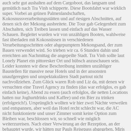
auch sehr gut aushalten auf dem Cargoboot, das langsam und
gemütlich nach Tra Vinh schipperte. Diese Bootsfahrt war wirklich
super. Vorbei an grünen Palmenlandschaften,
Kokosnussverarbeitungsstätten und auf riesigen Abschnitten, auf
denen sich der Mekong ausbreitete. Die Tour gab Gelegenheit zum
Abschalten, sich Treiben lassen und einfach auf das Wasser
Schauen. Begleitet wurden wir von unzähligen Booten, wahlweise
fast überladen mit Kokosnüssen in verschiedenen
Verarbeitungsschritten oder abgepumptem Mekongsand, der zum
Bauen verwendet wird. So trieben wir ca. 6 Stunden dahin und
erreichten am Nachmittag die angepeilte Stadt. Tra Vinh sollte laut
Lonely Planet ein pittoresker Ort und hübsch anzuschauen sein.
Leider konnten wir diese Beschreibung inmitten unzähliger
Baustellen für massive neue Hotels und in der ansonsten
unaufgeregten und unspektakulären Stadt partout nicht
nachvollziehen. Zum Glück waren Rob und Liz da, mit denen wir
versuchten eine Travel Agency zu finden (das war erfolglos, es gab
einfach keine), Abend zu essen (auch erfolglos, die netten Locations
hatten nur Joghurtdrinks und Kaffee) und ein Bier zu trinken
(erfolgreich!). Ursprünglich wollten wir hier zwei Nächte verweilen
und entspannen, aber weil das Hotel recht schlecht war, die AC
nicht funktionierte und unser Zimmer somit keine Option zum
Bleiben war, beschlossen wir, so schnell wie möglich
weiterzureisen. Nach einer Verwirrung an der Rezeption, an der
behauptet wurde, wir hätten nur Pauls Reisepass abgegeben, Miris