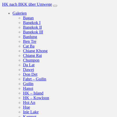
HK nach BKK über Umwege
Galerien
Bagan
Bangkok I
Bangkok II
Bangkok III
Banlung
Ben Tre
Cat Ba
Chiang Khong
Chiang Rai
Chumpon
Da Lat
Dawei
Don Det
Fahrt – Guilin
Guilin
Hanoi
HK – Island
HK – Kowloon
Hoi An
Hue
Inle Lake
Kampot