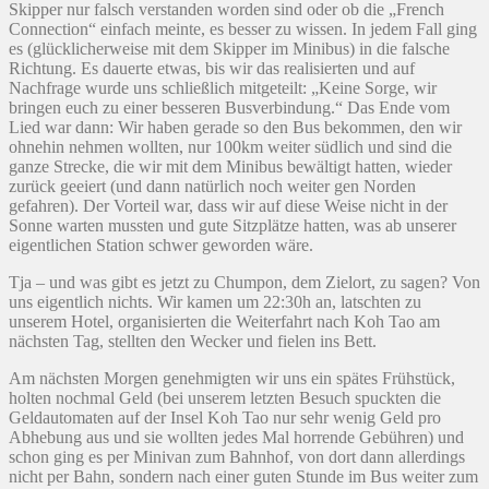
Skipper nur falsch verstanden worden sind oder ob die „French
Connection“ einfach meinte, es besser zu wissen. In jedem Fall ging
es (glücklicherweise mit dem Skipper im Minibus) in die falsche
Richtung. Es dauerte etwas, bis wir das realisierten und auf
Nachfrage wurde uns schließlich mitgeteilt: „Keine Sorge, wir
bringen euch zu einer besseren Busverbindung.“ Das Ende vom
Lied war dann: Wir haben gerade so den Bus bekommen, den wir
ohnehin nehmen wollten, nur 100km weiter südlich und sind die
ganze Strecke, die wir mit dem Minibus bewältigt hatten, wieder
zurück geeiert (und dann natürlich noch weiter gen Norden
gefahren). Der Vorteil war, dass wir auf diese Weise nicht in der
Sonne warten mussten und gute Sitzplätze hatten, was ab unserer
eigentlichen Station schwer geworden wäre.
Tja – und was gibt es jetzt zu Chumpon, dem Zielort, zu sagen? Von
uns eigentlich nichts. Wir kamen um 22:30h an, latschten zu
unserem Hotel, organisierten die Weiterfahrt nach Koh Tao am
nächsten Tag, stellten den Wecker und fielen ins Bett.
Am nächsten Morgen genehmigten wir uns ein spätes Frühstück,
holten nochmal Geld (bei unserem letzten Besuch spuckten die
Geldautomaten auf der Insel Koh Tao nur sehr wenig Geld pro
Abhebung aus und sie wollten jedes Mal horrende Gebühren) und
schon ging es per Minivan zum Bahnhof, von dort dann allerdings
nicht per Bahn, sondern nach einer guten Stunde im Bus weiter zum