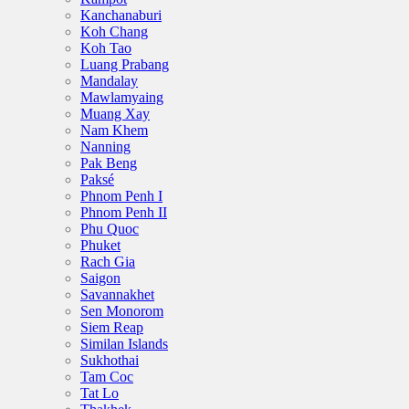
Kanchanaburi
Koh Chang
Koh Tao
Luang Prabang
Mandalay
Mawlamyaing
Muang Xay
Nam Khem
Nanning
Pak Beng
Paksé
Phnom Penh I
Phnom Penh II
Phu Quoc
Phuket
Rach Gia
Saigon
Savannakhet
Sen Monorom
Siem Reap
Similan Islands
Sukhothai
Tam Coc
Tat Lo