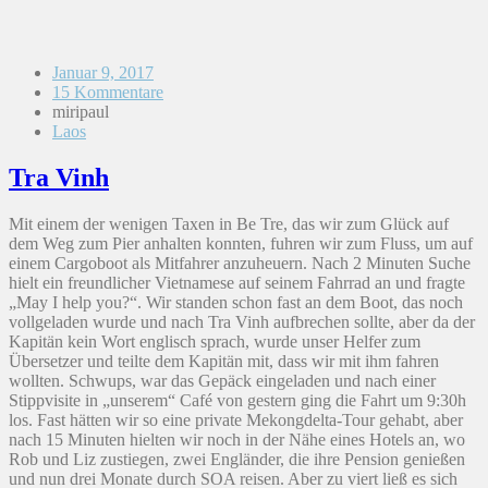
Januar 9, 2017
15 Kommentare
miripaul
Laos
Tra Vinh
Mit einem der wenigen Taxen in Be Tre, das wir zum Glück auf
dem Weg zum Pier anhalten konnten, fuhren wir zum Fluss, um auf
einem Cargoboot als Mitfahrer anzuheuern. Nach 2 Minuten Suche
hielt ein freundlicher Vietnamese auf seinem Fahrrad an und fragte
„May I help you?“. Wir standen schon fast an dem Boot, das noch
vollgeladen wurde und nach Tra Vinh aufbrechen sollte, aber da der
Kapitän kein Wort englisch sprach, wurde unser Helfer zum
Übersetzer und teilte dem Kapitän mit, dass wir mit ihm fahren
wollten. Schwups, war das Gepäck eingeladen und nach einer
Stippvisite in „unserem“ Café von gestern ging die Fahrt um 9:30h
los. Fast hätten wir so eine private Mekongdelta-Tour gehabt, aber
nach 15 Minuten hielten wir noch in der Nähe eines Hotels an, wo
Rob und Liz zustiegen, zwei Engländer, die ihre Pension genießen
und nun drei Monate durch SOA reisen. Aber zu viert ließ es sich