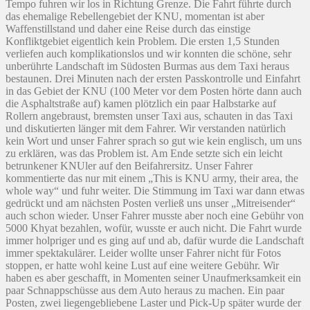
Tempo fuhren wir los in Richtung Grenze. Die Fahrt führte durch
das ehemalige Rebellengebiet der KNU, momentan ist aber
Waffenstillstand und daher eine Reise durch das einstige
Konfliktgebiet eigentlich kein Problem. Die ersten 1,5 Stunden
verliefen auch komplikationslos und wir konnten die schöne, sehr
unberührte Landschaft im Südosten Burmas aus dem Taxi heraus
bestaunen. Drei Minuten nach der ersten Passkontrolle und Einfahrt
in das Gebiet der KNU (100 Meter vor dem Posten hörte dann auch
die Asphaltstraße auf) kamen plötzlich ein paar Halbstarke auf
Rollern angebraust, bremsten unser Taxi aus, schauten in das Taxi
und diskutierten länger mit dem Fahrer. Wir verstanden natürlich
kein Wort und unser Fahrer sprach so gut wie kein englisch, um uns
zu erklären, was das Problem ist. Am Ende setzte sich ein leicht
betrunkener KNUler auf den Beifahrersitz. Unser Fahrer
kommentierte das nur mit einem „This is KNU army, their area, the
whole way“ und fuhr weiter. Die Stimmung im Taxi war dann etwas
gedrückt und am nächsten Posten verließ uns unser „Mitreisender“
auch schon wieder. Unser Fahrer musste aber noch eine Gebühr von
5000 Khyat bezahlen, wofür, wusste er auch nicht. Die Fahrt wurde
immer holpriger und es ging auf und ab, dafür wurde die Landschaft
immer spektakulärer. Leider wollte unser Fahrer nicht für Fotos
stoppen, er hatte wohl keine Lust auf eine weitere Gebühr. Wir
haben es aber geschafft, in Momenten seiner Unaufmerksamkeit ein
paar Schnappschüsse aus dem Auto heraus zu machen. Ein paar
Posten, zwei liegengebliebene Laster und Pick-Up später wurde der