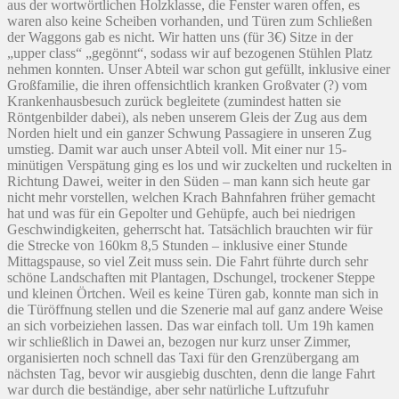
aus der wortwörtlichen Holzklasse, die Fenster waren offen, es
waren also keine Scheiben vorhanden, und Türen zum Schließen
der Waggons gab es nicht. Wir hatten uns (für 3€) Sitze in der
„upper class“ „gegönnt“, sodass wir auf bezogenen Stühlen Platz
nehmen konnten. Unser Abteil war schon gut gefüllt, inklusive einer
Großfamilie, die ihren offensichtlich kranken Großvater (?) vom
Krankenhausbesuch zurück begleitete (zumindest hatten sie
Röntgenbilder dabei), als neben unserem Gleis der Zug aus dem
Norden hielt und ein ganzer Schwung Passagiere in unseren Zug
umstieg. Damit war auch unser Abteil voll. Mit einer nur 15-
minütigen Verspätung ging es los und wir zuckelten und ruckelten in
Richtung Dawei, weiter in den Süden – man kann sich heute gar
nicht mehr vorstellen, welchen Krach Bahnfahren früher gemacht
hat und was für ein Gepolter und Gehüpfe, auch bei niedrigen
Geschwindigkeiten, geherrscht hat. Tatsächlich brauchten wir für
die Strecke von 160km 8,5 Stunden – inklusive einer Stunde
Mittagspause, so viel Zeit muss sein. Die Fahrt führte durch sehr
schöne Landschaften mit Plantagen, Dschungel, trockener Steppe
und kleinen Örtchen. Weil es keine Türen gab, konnte man sich in
die Türöffnung stellen und die Szenerie mal auf ganz andere Weise
an sich vorbeiziehen lassen. Das war einfach toll. Um 19h kamen
wir schließlich in Dawei an, bezogen nur kurz unser Zimmer,
organisierten noch schnell das Taxi für den Grenzübergang am
nächsten Tag, bevor wir ausgiebig duschten, denn die lange Fahrt
war durch die beständige, aber sehr natürliche Luftzufuhr