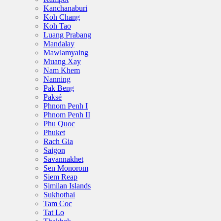
Kanchanaburi
Koh Chang
Koh Tao
Luang Prabang
Mandalay
Mawlamyaing
Muang Xay
Nam Khem
Nanning
Pak Beng
Paksé
Phnom Penh I
Phnom Penh II
Phu Quoc
Phuket
Rach Gia
Saigon
Savannakhet
Sen Monorom
Siem Reap
Similan Islands
Sukhothai
Tam Coc
Tat Lo