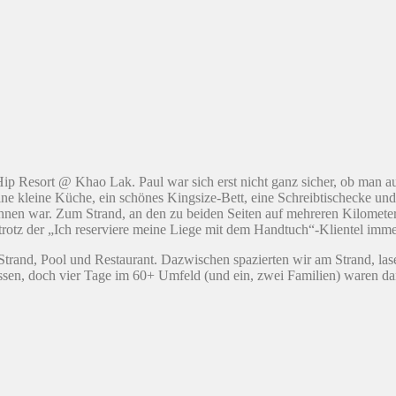
 Hip Resort @ Khao Lak. Paul war sich erst nicht ganz sicher, ob man a
e kleine Küche, ein schönes Kingsize-Bett, eine Schreibtischecke und
ahnen war. Zum Strand, an den zu beiden Seiten auf mehreren Kilomete
 trotz der „Ich reserviere meine Liege mit dem Handtuch“-Klientel imm
rand, Pool und Restaurant. Dazwischen spazierten wir am Strand, lase
ossen, doch vier Tage im 60+ Umfeld (und ein, zwei Familien) waren da