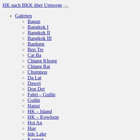
HK nach BKK über Umwege
Galerien
Bagan
Bangkok I
Bangkok II
Bangkok III
Banlung
Ben Tre
Cat Ba
Chiang Khong
Chiang Rai
Chumpon
Da Lat
Dawei
Don Det
Fahrt – Guilin
Guilin
Hanoi
HK – Island
HK – Kowloon
Hoi An
Hue
Inle Lake
Kampot