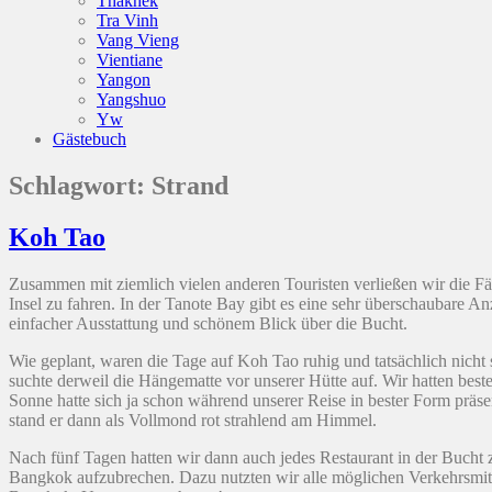
Thakhek
Tra Vinh
Vang Vieng
Vientiane
Yangon
Yangshuo
Yw
Gästebuch
Schlagwort:
Strand
Koh Tao
Zusammen mit ziemlich vielen anderen Touristen verließen wir die F
Insel zu fahren. In der Tanote Bay gibt es eine sehr überschaubare 
einfacher Ausstattung und schönem Blick über die Bucht.
Wie geplant, waren die Tage auf Koh Tao ruhig und tatsächlich nicht
suchte derweil die Hängematte vor unserer Hütte auf. Wir hatten be
Sonne hatte sich ja schon während unserer Reise in bester Form präs
stand er dann als Vollmond rot strahlend am Himmel.
Nach fünf Tagen hatten wir dann auch jedes Restaurant in der Bucht 
Bangkok aufzubrechen. Dazu nutzten wir alle möglichen Verkehrsmit