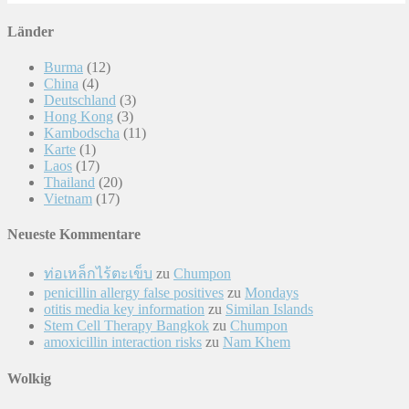
Länder
Burma
(12)
China
(4)
Deutschland
(3)
Hong Kong
(3)
Kambodscha
(11)
Karte
(1)
Laos
(17)
Thailand
(20)
Vietnam
(17)
Neueste Kommentare
ท่อเหล็กไร้ตะเข็บ
zu
Chumpon
penicillin allergy false positives
zu
Mondays
otitis media key information
zu
Similan Islands
Stem Cell Therapy Bangkok
zu
Chumpon
amoxicillin interaction risks
zu
Nam Khem
Wolkig