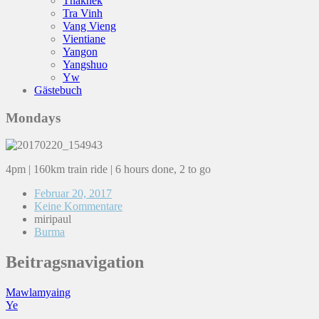
Thakhek
Tra Vinh
Vang Vieng
Vientiane
Yangon
Yangshuo
Yw
Gästebuch
Mondays
4pm | 160km train ride | 6 hours done, 2 to go
Februar 20, 2017
Keine Kommentare
miripaul
Burma
Beitragsnavigation
Mawlamyaing
Ye