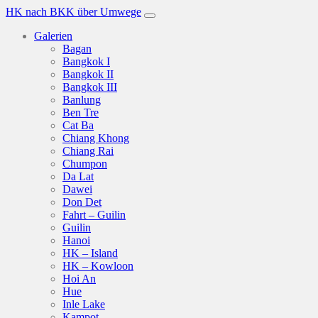
HK nach BKK über Umwege
Galerien
Bagan
Bangkok I
Bangkok II
Bangkok III
Banlung
Ben Tre
Cat Ba
Chiang Khong
Chiang Rai
Chumpon
Da Lat
Dawei
Don Det
Fahrt – Guilin
Guilin
Hanoi
HK – Island
HK – Kowloon
Hoi An
Hue
Inle Lake
Kampot