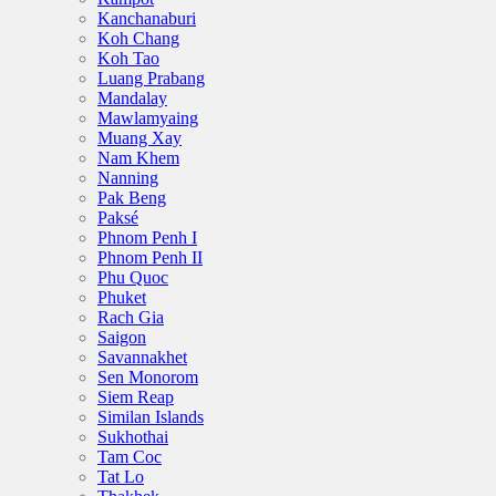
Kanchanaburi
Koh Chang
Koh Tao
Luang Prabang
Mandalay
Mawlamyaing
Muang Xay
Nam Khem
Nanning
Pak Beng
Paksé
Phnom Penh I
Phnom Penh II
Phu Quoc
Phuket
Rach Gia
Saigon
Savannakhet
Sen Monorom
Siem Reap
Similan Islands
Sukhothai
Tam Coc
Tat Lo