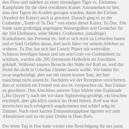
den Fluss und radelten zu einer ehemaligen Tiger vs. Elefanten-
Kampfstätte für die oben erwähnten Kaiser. Anzumerken ist hier,
dass den Tigern die Krallen gezogen wurden, damit der Elefant
(Symbol der Kaiser) auch ja gewinnt. Danach ging es zu der
Grabstätte „Tomb of Tu Duc“ von einem dieser Kaiser, Tu Doc. Die
Stätte samt großzügig angelegten Wassergräben und Gemächer für
die 104 Ehefrauen, seine Mutter, Großmutter, (unzählige)
Konkubinen, das Personal etc. ließ er sich noch zu Lebzeiten bauen
und er fand Gefallen daran, dort noch Jahre vor seinem Ableben zu
wohnen. Tu Duc hat sich laut Lonely Planet mit wertvollen
Schätzen beerdigen lassen und um sein Grab vor Grabräubern zu
schützen, wurden alle 200 Zeremonie-Helferlein im Anschluss
geköpft. Während unseres Besuchs der Stätte rief Rolf an, weil das
Hotel ihn nicht in Grischas Zimmer lassen wollte. Wir hatten ihn
zwar angekündigt, aber nur mit einem kurzen Satz, der hier
manchmal nicht ausreicht. Nachdem wir der Rezeption versicherten,
dass er wirklich ein Freund von uns ist, versprachen sie, ihm Einlass
zu gewähren. Den Abschluss unserer Trips bildete eine Esplanade
(„Ho Quyen“), nach der wir dann Sightseeing-gesättigt, ein bisschen
erschöpft, aber glücklich zurück ins Hotel fuhren. Rolf war dort
inzwischen auch erfolgreich angekommen und schlief selig im
Zimmer. Nach einer kurzen Entspannungsphase tigerten wir zum
Abendessen und zu ein paar Drinks in Hues Bars.
Der letzte Tag in Hue hatte wieder eine Besichtigung für uns parat,