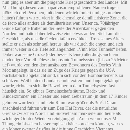
nun ging es aber um die prägende Kriegsgeschichte des Landes. Mit
Mr. Thung (diesen von Tripadvisor empfohlenen Namen trugen
plötzlich drei Personen, mit denen wir telefoniert und gesprochen
hatten) fuhren wir zu viert in die ehemalige demilitarisierte Zone, die
de facto alles andere als demilitarisiert war. Unser ca. 70jähriger
Guide kämpfte früher an der Seite der Amerikaner gegen den
Norden und hatte daher teilweise eine etwas andere Sicht auf die
Geschichte, als uns die Gedenktafeln erzählten. Trotz seines Alters
stellte er sich als sehr agil heraus, als wir durch die engen und sich
immer weiter in die Tiefe schlängelnden „Vinh Moc Tunnels“ liefen.
Dabei war seine Größe (oder besser Kleine) allerdings auch ein
eindeutiger Vorteil. Dieses imposante Tunnelsystem (bis zu 25 Meter
tief) wurde von den dort ansässigen Bewohnern des Dorfes Vinh
Moc angelegt, in das sie im Zuge des Krieges gegen die USA
buchstäblich abgetaucht sind, um sich vor den Bombardements zu
schützen. Weil in dem Landabschnitt extrem und lange gekämpft
wurde, richteten sich die Bewohner in dem Tunnelsystem fast
häuslich ein. So gibt es Gemeinschaftsräume, Bade- und
Kinderzimmer, ein Theater und einen Gebärraum (in dem 17 Kinder
2
geboren wurden) – und kein Raum war größer als 3m
. Daran
anschließend fuhren wir zum Ben Hai River, der die natürliche
Grenze zwischen Nord- und Südvietnam markierte und heute als
wichtiger Ort der Wiedervereinigung gilt. Auch wenn unser Mr.
Thung ein bisschen besser englisch hätte sprechen können, war es
ein lohnenswerter Ausflug in die junge Geschichte Vietnams.