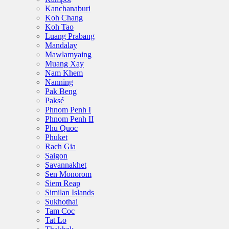
Kanchanaburi
Koh Chang
Koh Tao
Luang Prabang
Mandalay
Mawlamyaing
Muang Xay
Nam Khem
Nanning
Pak Beng
Paksé
Phnom Penh I
Phnom Penh II
Phu Quoc
Phuket
Rach Gia
Saigon
Savannakhet
Sen Monorom
Siem Reap
Similan Islands
Sukhothai
Tam Coc
Tat Lo