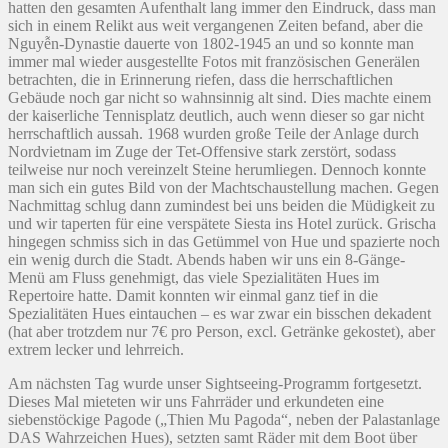
hatten den gesamten Aufenthalt lang immer den Eindruck, dass man
sich in einem Relikt aus weit vergangenen Zeiten befand, aber die
Nguyễn-Dynastie dauerte von 1802-1945 an und so konnte man
immer mal wieder ausgestellte Fotos mit französischen Generälen
betrachten, die in Erinnerung riefen, dass die herrschaftlichen
Gebäude noch gar nicht so wahnsinnig alt sind. Dies machte einem
der kaiserliche Tennisplatz deutlich, auch wenn dieser so gar nicht
herrschaftlich aussah. 1968 wurden große Teile der Anlage durch
Nordvietnam im Zuge der Tet-Offensive stark zerstört, sodass
teilweise nur noch vereinzelt Steine herumliegen. Dennoch konnte
man sich ein gutes Bild von der Machtschaustellung machen. Gegen
Nachmittag schlug dann zumindest bei uns beiden die Müdigkeit zu
und wir taperten für eine verspätete Siesta ins Hotel zurück. Grischa
hingegen schmiss sich in das Getümmel von Hue und spazierte noch
ein wenig durch die Stadt. Abends haben wir uns ein 8-Gänge-
Menü am Fluss genehmigt, das viele Spezialitäten Hues im
Repertoire hatte. Damit konnten wir einmal ganz tief in die
Spezialitäten Hues eintauchen – es war zwar ein bisschen dekadent
(hat aber trotzdem nur 7€ pro Person, excl. Getränke gekostet), aber
extrem lecker und lehrreich.
Am nächsten Tag wurde unser Sightseeing-Programm fortgesetzt.
Dieses Mal mieteten wir uns Fahrräder und erkundeten eine
siebenstöckige Pagode („Thien Mu Pagoda“, neben der Palastanlage
DAS Wahrzeichen Hues), setzten samt Räder mit dem Boot über