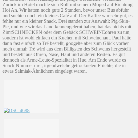
Zurück im Hotel machte sich Rolf mit seinem Moped auf Richtung
Hoi An. Wir hatten noch gute 2 Stunden, bevor unser Bus abfuhr
und suchten noch ein kleines Café auf. Der Kaffee war sehr gut, es
fehlte nur ein kleiner Snack. Drei standen zur Auswahl: Pig-Skin-
Pie, und wie wir das Land kennengelernt haben, hat das nichts mit
ZimtSCHNECKEN oder dem Gebäck SCHWEINEohren zu tun,
sondern ist wohl einfach ein Kuchen mit Schweinehaut. Paul hätte
dann fast einfach so Tré bestellt, googelte aber zum Glück vorher
noch einmal: Tré wird aus dem Billigsten des Schweins hergestellt
und besteht aus Ohren, Nase, Haut und anderen Resten. Es gilt
dennoch als Arme-Leute-Spezialität in Hue. Am Ende wurde es
Snack Nummer drei, irgendwelche getrockneten Früchte, die in
etwas Salmiak-Ähnlichem eingelegt waren.