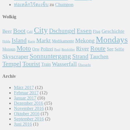
ท่อเหล็กไร้ตะเข็บ
zu
Chumpon
Wolkig
City
Essen
Boot
Dschungel
Beer
Geschichte
Flug
Café
Mondays
Island
Markt
Mekong
Medikamente
Höhle
Karte
Moto
Route
River
Polizei
See
Monsun
Orte
Selfie
Pool
Reisfelder
Sonnuntergang
Skyscraper
Strand
Tauchen
Tempel
Tourist
Wasserfall
Train
Übersicht
Archiv
März 2017
(12)
Februar 2017
(12)
Januar 2017
(16)
Dezember 2016
(15)
November 2016
(13)
Oktober 2016
(17)
September 2016
(2)
Juni 2016
(1)