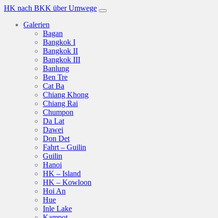
HK nach BKK über Umwege
Galerien
Bagan
Bangkok I
Bangkok II
Bangkok III
Banlung
Ben Tre
Cat Ba
Chiang Khong
Chiang Rai
Chumpon
Da Lat
Dawei
Don Det
Fahrt – Guilin
Guilin
Hanoi
HK – Island
HK – Kowloon
Hoi An
Hue
Inle Lake
Kampot