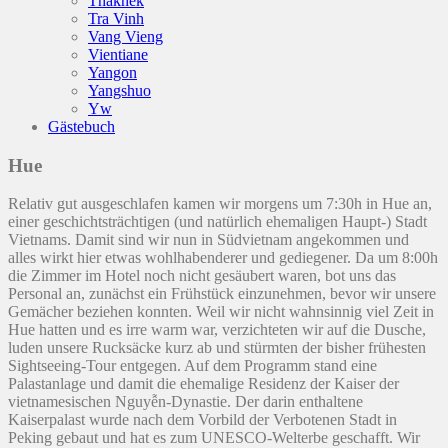
Thakhek
Tra Vinh
Vang Vieng
Vientiane
Yangon
Yangshuo
Yw
Gästebuch
Hue
Relativ gut ausgeschlafen kamen wir morgens um 7:30h in Hue an,
einer geschichtsträchtigen (und natürlich ehemaligen Haupt-) Stadt
Vietnams. Damit sind wir nun in Südvietnam angekommen und
alles wirkt hier etwas wohlhabenderer und gediegener. Da um 8:00h
die Zimmer im Hotel noch nicht gesäubert waren, bot uns das
Personal an, zunächst ein Frühstück einzunehmen, bevor wir unsere
Gemächer beziehen konnten. Weil wir nicht wahnsinnig viel Zeit in
Hue hatten und es irre warm war, verzichteten wir auf die Dusche,
luden unsere Rucksäcke kurz ab und stürmten der bisher frühesten
Sightseeing-Tour entgegen. Auf dem Programm stand eine
Palastanlage und damit die ehemalige Residenz der Kaiser der
vietnamesischen Nguyễn-Dynastie. Der darin enthaltene
Kaiserpalast wurde nach dem Vorbild der Verbotenen Stadt in
Peking gebaut und hat es zum UNESCO-Welterbe geschafft. Wir