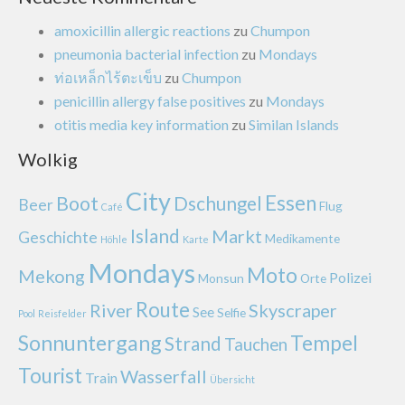
amoxicillin allergic reactions
zu
Chumpon
pneumonia bacterial infection
zu
Mondays
ท่อเหล็กไร้ตะเข็บ
zu
Chumpon
penicillin allergy false positives
zu
Mondays
otitis media key information
zu
Similan Islands
Wolkig
City
Essen
Boot
Dschungel
Beer
Flug
Café
Island
Markt
Geschichte
Medikamente
Höhle
Karte
Mondays
Moto
Mekong
Polizei
Monsun
Orte
Route
River
Skyscraper
See
Selfie
Pool
Reisfelder
Sonnuntergang
Tempel
Strand
Tauchen
Tourist
Wasserfall
Train
Übersicht