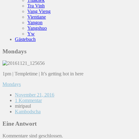
Thakhek
Tra Vinh
Vang Vieng
Vientiane
Yangon
Yangshuo
Yw
Gästebuch
Mondays
1pm | Templetime | It’s getting hot in here
Mondays
November 21, 2016
1 Kommentar
miripaul
Kambodscha
Eine Antwort
Kommentare sind geschlossen.