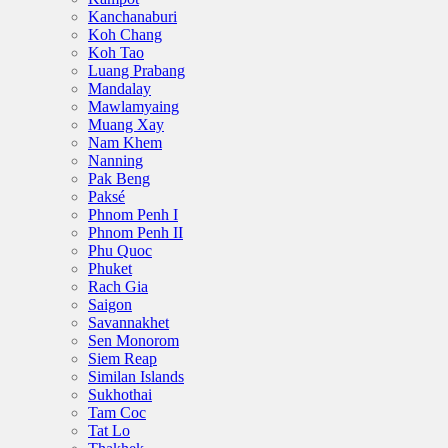
Kanchanaburi
Koh Chang
Koh Tao
Luang Prabang
Mandalay
Mawlamyaing
Muang Xay
Nam Khem
Nanning
Pak Beng
Paksé
Phnom Penh I
Phnom Penh II
Phu Quoc
Phuket
Rach Gia
Saigon
Savannakhet
Sen Monorom
Siem Reap
Similan Islands
Sukhothai
Tam Coc
Tat Lo