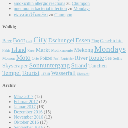
amoxicillin allergic reactions
zu
Chumpon
pneumonia bacterial infection
zu
Mondays
ท่อเหล็กไร้ตะเข็บ
zu
Chumpon
Wolkig
City
Essen
Boot
Dschungel
Beer
Geschichte
Flug
Café
Mondays
Island
Markt
Mekong
Medikamente
Höhle
Karte
Moto
Route
River
Polizei
See
Monsun
Orte
Selfie
Pool
Reisfelder
Sonnuntergang
Skyscraper
Strand
Tauchen
Tempel
Tourist
Wasserfall
Train
Übersicht
Archiv
März 2017
(12)
Februar 2017
(12)
Januar 2017
(16)
Dezember 2016
(15)
November 2016
(13)
Oktober 2016
(17)
September 2016
(2)