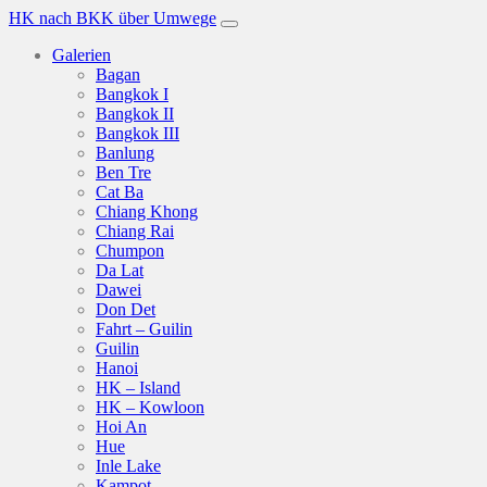
HK nach BKK über Umwege
Galerien
Bagan
Bangkok I
Bangkok II
Bangkok III
Banlung
Ben Tre
Cat Ba
Chiang Khong
Chiang Rai
Chumpon
Da Lat
Dawei
Don Det
Fahrt – Guilin
Guilin
Hanoi
HK – Island
HK – Kowloon
Hoi An
Hue
Inle Lake
Kampot